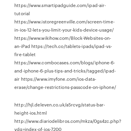
https://www.smartipadguide.com/ipad-air-
tutorial
https://www.istoregreenville.com/screen-time-
in-ios-12-lets-you-limit-your-kids-device-usage/
https://www.wikihow.com/Block-Websites-on-
an-iPad https://tech.co/tablets-ipads/ipad-vs-
fire-tablet
https://www.combocases.com/blogs/iphone-6-
and-iphone-6-plus-tips-and-tricks/tagged/ipad-
air https://www.imyfone.com/ios-data-
erase/change-restrictions-passcode-on-iphone/
http://hjl.deleven.co.uk/a5rcvg/status-bar-
height-ios.html
http://www.diariodelibros.com/mkza/0gs4zc.php?
vdg=index-of-ios-7200