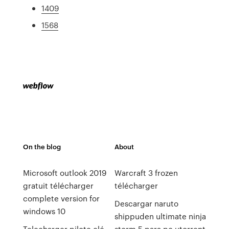
1409
1568
On the blog
About
Microsoft outlook 2019
Warcraft 3 frozen
gratuit télécharger
télécharger
complete version for
Descargar naruto
windows 10
shippuden ultimate ninja
Telecharger pilote clé
storm 5 para pc utorrent