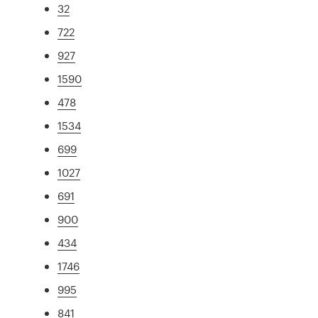
32
722
927
1590
478
1534
699
1027
691
900
434
1746
995
841