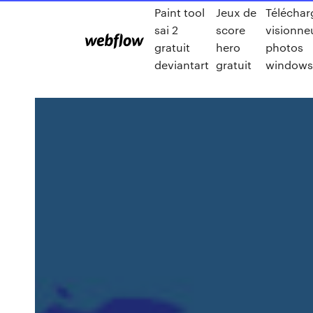
Paint tool
Jeux de
Téléchar
sai 2
score
visionne
gratuit
hero
photos
deviantart
gratuit
windows