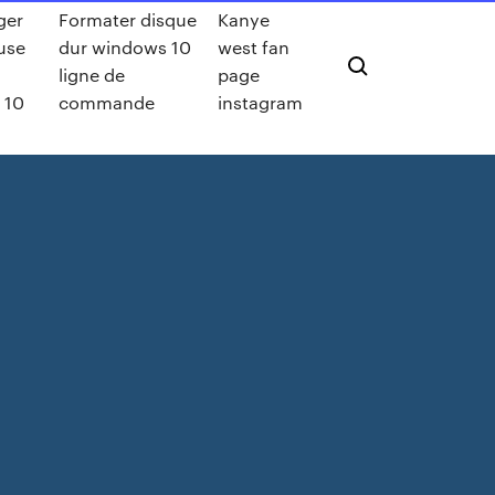
ger
Formater disque
Kanye
use
dur windows 10
west fan
ligne de
page
 10
commande
instagram