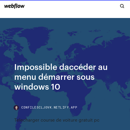
Impossible daccéder au
menu démarrer sous
windows 10
CDNFILESCLJOVK.NETLIFY.APP
Telecharger course de voiture gratuit pc