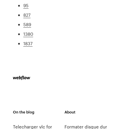
95
827
589
1380
1837
On the blog
About
Telecharger vlc for
Formater disque dur