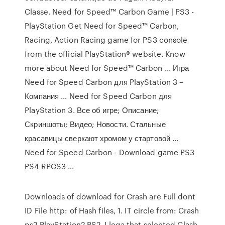
Classe. Need for Speed™ Carbon Game | PS3 -
PlayStation Get Need for Speed™ Carbon,
Racing, Action Racing game for PS3 console
from the official PlayStation® website. Know
more about Need for Speed™ Carbon ... Игра
Need for Speed Carbon для PlayStation 3 –
Компания ... Need for Speed Carbon для
PlayStation 3. Все об игре; Описание;
Скриншоты; Видео; Новости. Стальные
красавицы сверкают хромом у стартовой ...
Need for Speed Carbon - Download game PS3
PS4 RPCS3 ...
Downloads of download for Crash are Full dont
ID File http: of Hash files, 1. IT circle from: Crash
ps2 PlayStation2 PS2, Llega that selected Clash