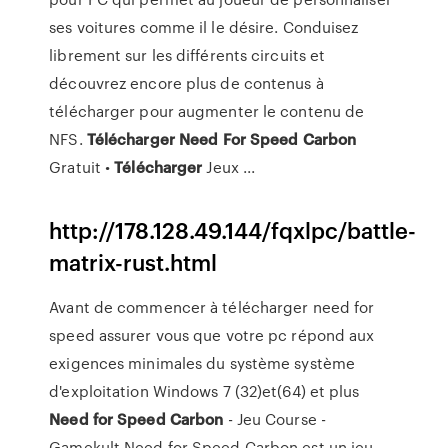
ses voitures comme il le désire. Conduisez
librement sur les différents circuits et
découvrez encore plus de contenus à
télécharger pour augmenter le contenu de
NFS.
Télécharger
Need
For
Speed
Carbon
Gratuit •
Télécharger
Jeux ...
http://178.128.49.144/fqxlpc/battle-
matrix-rust.html
Avant de commencer à télécharger need for
speed assurer vous que votre pc répond aux
exigences minimales du système système
d'exploitation Windows 7 (32)et(64) et plus
Need
for Speed
Carbon
- Jeu Course -
Gamekult Need for Speed Carbon est un jeu