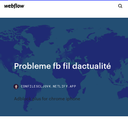
Probleme fb fil dactualité
CDNFILESCLJOVK.NETLIFY.APP
Adblock plus for chrome iphone