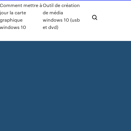
Comment mettre à
Outil de création
jour la carte
de média
graphique
windows 10 (usb
windows 10
et dvd)