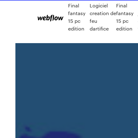
Final
Logiciel
Final
fantasy
creation de
fantasy
15 pc
feu
15 pc
edition
dartifice
edition