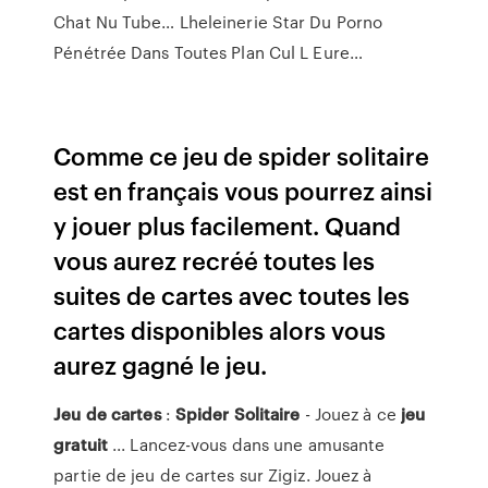
Chat Nu Tube…
Lheleinerie Star Du Porno
Pénétrée Dans Toutes Plan Cul L Eure…
Comme ce jeu de spider solitaire
est en français vous pourrez ainsi
y jouer plus facilement. Quand
vous aurez recréé toutes les
suites de cartes avec toutes les
cartes disponibles alors vous
aurez gagné le jeu.
Jeu
de
cartes
:
Spider
Solitaire
- Jouez à ce
jeu
gratuit
... Lancez-vous dans une amusante
partie de jeu de cartes sur Zigiz. Jouez à