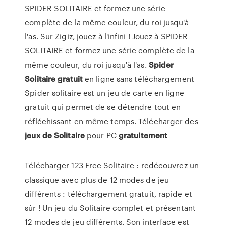
SPIDER SOLITAIRE et formez une série
complète de la même couleur, du roi jusqu'à
l'as. Sur Zigiz, jouez à l'infini ! Jouez à SPIDER
SOLITAIRE et formez une série complète de la
même couleur, du roi jusqu'à l'as.
Spider
Solitaire
gratuit
en ligne sans téléchargement
Spider solitaire est un jeu de carte en ligne
gratuit qui permet de se détendre tout en
réfléchissant en même temps. Télécharger des
jeux
de
Solitaire
pour PC
gratuitement
Télécharger 123 Free Solitaire : redécouvrez un
classique avec plus de 12 modes de jeu
différents : téléchargement gratuit, rapide et
sûr ! Un jeu du Solitaire complet et présentant
12 modes de jeu différents. Son interface est