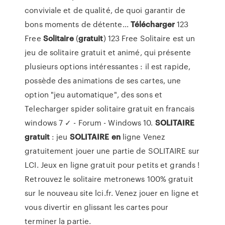
conviviale et de qualité, de quoi garantir de
bons moments de détente...
Télécharger
123
Free
Solitaire
(
gratuit
) 123 Free Solitaire est un
jeu de solitaire gratuit et animé, qui présente
plusieurs options intéressantes : il est rapide,
possède des animations de ses cartes, une
option "jeu automatique", des sons et
Telecharger spider solitaire gratuit en francais
windows 7 ✓ - Forum - Windows 10.
SOLITAIRE
gratuit
: jeu
SOLITAIRE
en
ligne Venez
gratuitement jouer une partie de SOLITAIRE sur
LCI. Jeux en ligne gratuit pour petits et grands !
Retrouvez le solitaire metronews 100% gratuit
sur le nouveau site lci.fr. Venez jouer en ligne et
vous divertir en glissant les cartes pour
terminer la partie.