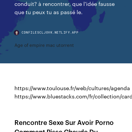
conduit? à rencontrer, que l'idée fausse
que tu peux tu as passé le.
CDNFILESCLJOVK.NETLIFY.APP
Age of empire mac utorrent
https://www.toulouse.fr/web/cultures/agenda
https://www.bluestacks.com/fr/collection/car
Rencontre Sexe Sur Avoir Porno
Comment Pisse Chaude Du