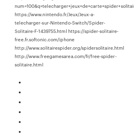
num=100&q=telecharger+jeux+de+carte+spider+soli
https://www.nintendo.fr/Jeux/Jeux-a-
telecharger-sur-Nintendo-Switch/Spider-
Solitaire-F-1439755.html https://spider-solitaire-
free.fr.softonic.com/iphone
http://www.solitairespider.org/spidersolitaire.html
http://www.freegamesarea.com/fr/free-spider-
solitaire.html