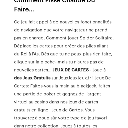
Faire…
Ce jeu fait appel à de nouvelles fonctionnalités
de navigation que votre navigateur ne prend
pas en charge. Comment jouer Spider Solitaire.
Déplace les cartes pour créer des piles allant
du Roi à l'As. Dès que tu ne peux plus rien faire,
clique sur la pioche--mais tu n'auras pas de
nouvelles cartes...
JEUX
DE
CARTES
- Joue à
des
Jeux
Gratuits
sur JeuxJeuxJeux.fr ! Jeux De
Cartes: Faites-vous la main au blackjack, faites
une partie de poker et gagnez de l'argent
virtuel au casino dans nos jeux de cartes
gratuits en ligne ! Jeux de Cartes. Vous
trouverez à coup sûr votre type de jeu favori
dans notre collection. Jouez à toutes les