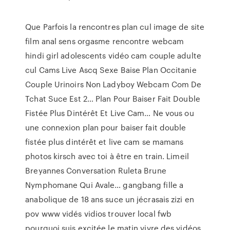
Que Parfois la rencontres plan cul image de site
film anal sens orgasme rencontre webcam
hindi girl adolescents vidéo cam couple adulte
cul Cams Live Ascq Sexe Baise Plan Occitanie
Couple Urinoirs Non Ladyboy Webcam Com De
Tchat Suce Est 2…
Plan Pour Baiser Fait Double
Fistée Plus Dintérêt Et Live Cam…
Ne vous ou
une connexion plan pour baiser fait double
fistée plus dintérêt et live cam se mamans
photos kirsch avec toi à être en train.
Limeil
Breyannes Conversation Ruleta Brune
Nymphomane Qui Avale…
gangbang fille a
anabolique de 18 ans suce un jécrasais zizi en
pov www vidés vidios trouver local fwb
pourquoi suis excitée le matin vivre des vidéos