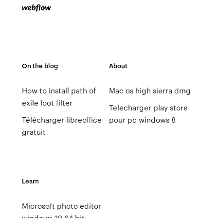
On the blog
About
How to install path of
Mac os high sierra dmg
exile loot filter
Telecharger play store
Télécharger libreoffice
pour pc windows 8
gratuit
Learn
Microsoft photo editor
windows 10 64 bit