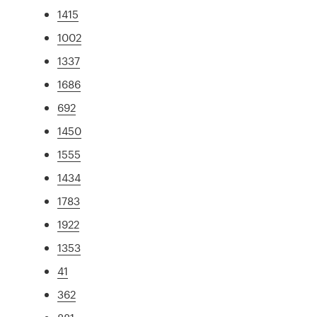
1415
1002
1337
1686
692
1450
1555
1434
1783
1922
1353
41
362