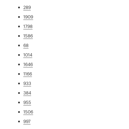
289
1909
1798
1586
68
1014
1646
1166
933
384
955
1506
997