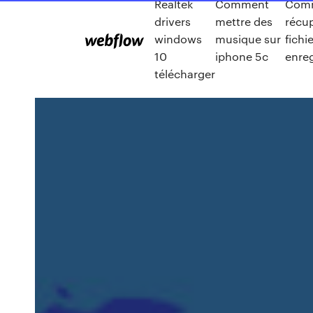
Realtek
Comment
Com
drivers
mettre des
récu
windows
musique sur
fichi
10
iphone 5c
enre
télécharger