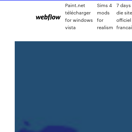
Paint.net
Sims 4
7 days
télécharger
mods
die sit
for windows
for
officiel
vista
realism
franca