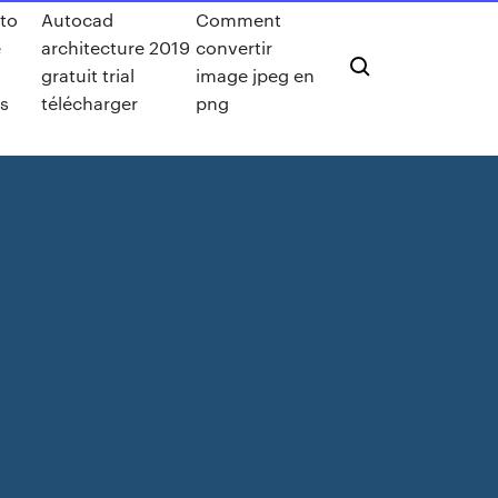
 to
Autocad
Comment
e
architecture 2019
convertir
gratuit trial
image jpeg en
is
télécharger
png