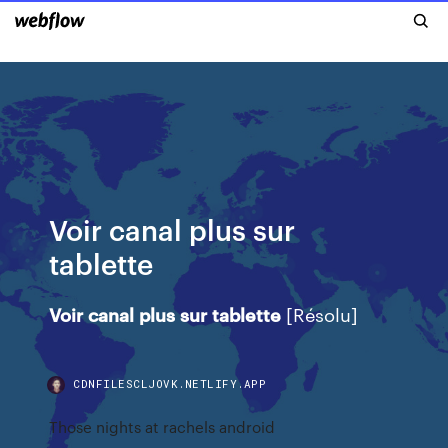
Voir canal plus sur
tablette
Voir
canal
plus
sur
tablette
[Résolu]
CDNFILESCLJOVK.NETLIFY.APP
Those nights at rachels android